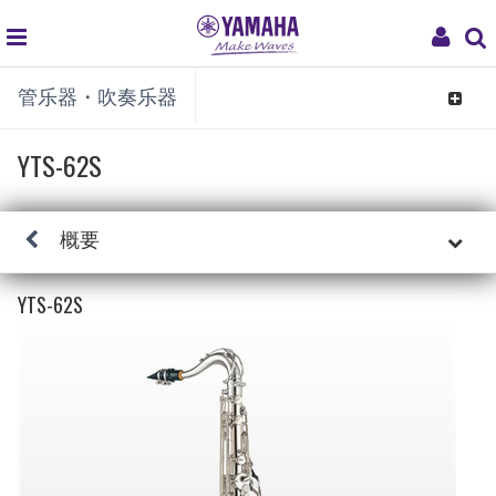
global
My
管乐器・吹奏乐器
navigation
Acco
Toggle
navigat
YTS-62S
概要
YTS-62S