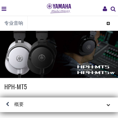
global
My
专业音响
navigation
Acco
Toggle
navigat
HPH-MT5
概要