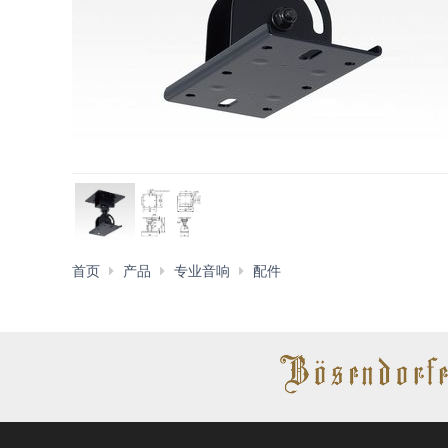
音
首页
产品
专业音响
配件
箱
通
用
支
架