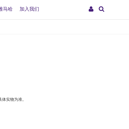
搜
My
雅马哈
加入我们
索
Account
具体实物为准。