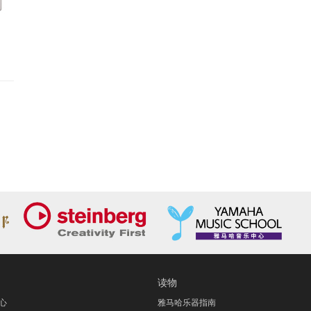
读物
心
雅马哈乐器指南