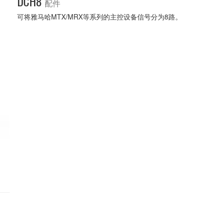
DCH8
配件
可将雅马哈MTX/MRX等系列的主控设备信号分为8路。