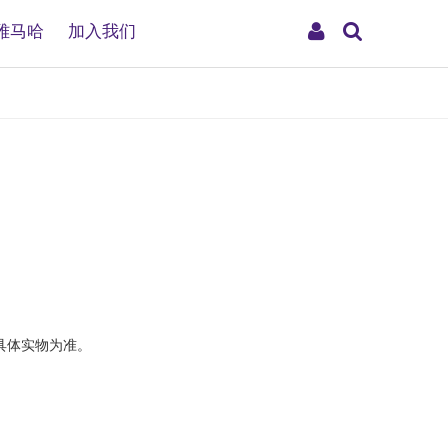
搜
My
雅马哈
加入我们
索
Account
具体实物为准。