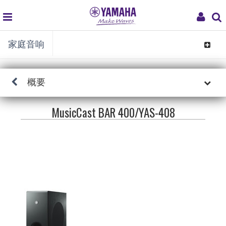
global
My
家庭音响
navigation
Acco
Toggle
navigat
概要
MusicCast BAR 400/YAS-408