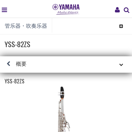
global
My
管乐器・吹奏乐器
navigation
Acco
Toggle
navigat
YSS-82ZS
概要
YSS-82ZS