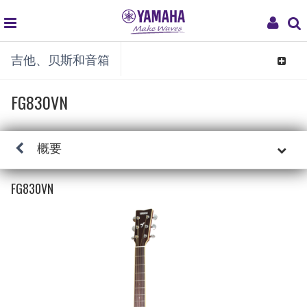
global
My
吉他、贝斯和音箱
navigation
Acco
Toggle
navigat
FG830VN
概要
FG830VN