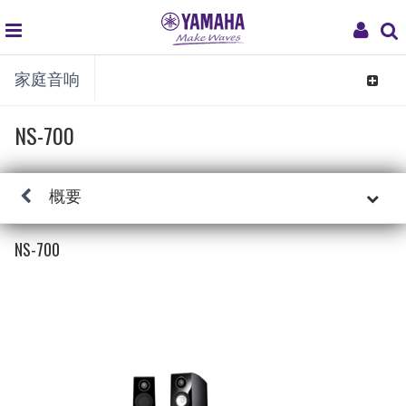
global
My
家庭音响
navigation
Acco
Toggle
navigat
NS-700
概要
NS-700