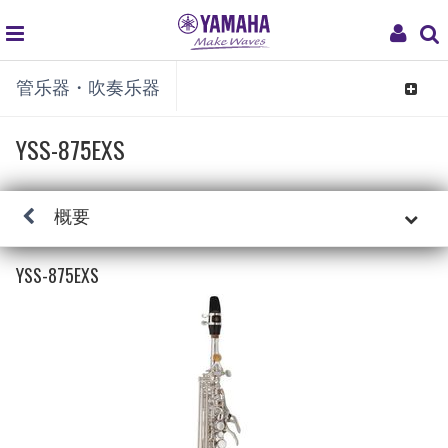
global
My
管乐器・吹奏乐器
navigation
Acco
Toggle
navigat
YSS-875EXS
概要
YSS-875EXS