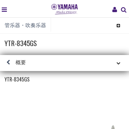
global
My
管乐器・吹奏乐器
navigation
Acco
Toggle
navigat
YTR-8345GS
概要
YTR-8345GS