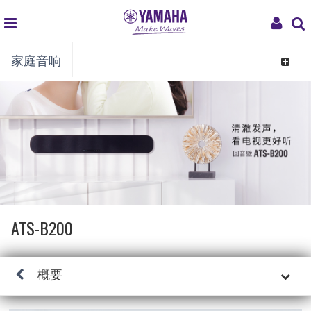
global
My
家庭音响
navigation
Acco
Toggle
navigat
ATS-B200
概要