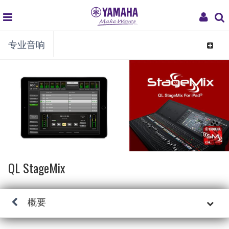
global
My
专业音响
navigation
Acco
Toggle
navigat
QL StageMix
概要