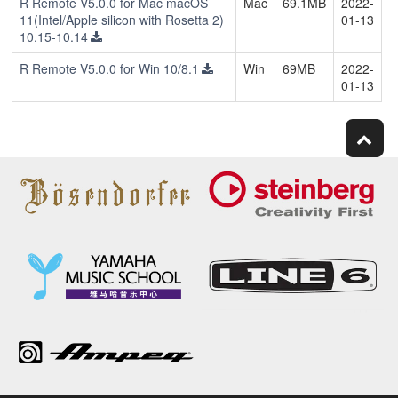
R Remote V5.0.0 for Mac macOS
Mac
69.1MB
2022-
11(Intel/Apple silicon with Rosetta 2)
01-13
10.15-10.14
R Remote V5.0.0 for Win 10/8.1
Win
69MB
2022-
01-13