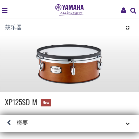
global
My
鼓乐器
navigation
Acco
Toggle
navigat
XP125SD-M
New
概要