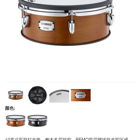
颜色:
12英寸军鼓打击垫，桦木多层鼓腔。REMO双层网状鼓皮双区感