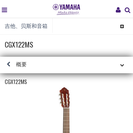
global
My
吉他、贝斯和音箱
navigation
Acco
Toggle
navigat
CGX122MS
概要
CGX122MS