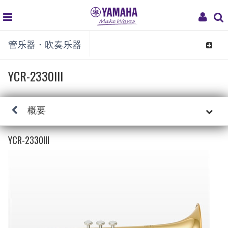
global
My
管乐器・吹奏乐器
navigation
Acco
Toggle
navigat
YCR-2330III
概要
YCR-2330III