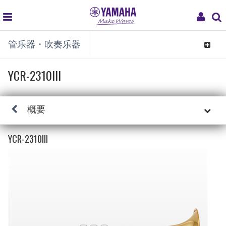
global
My
管乐器・吹奏乐器
navigation
Acco
Toggle
navigat
YCR-2310III
概要
YCR-2310III