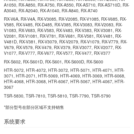
A1050, RX-A850, RX-A750, RX-A550, RX-AS710, RX-AS710D, RX-
A3040, RX-A2040, RX-A1040, RX-A840, RX-A740
RX-V6A, RX-V4A, RX-V3085, RX-V2085, RX-V1085, RX-V685, RX-
V585, RX-V485, RX-D485, RX-V385, RX-V3083, RX-V2083, RX-
V1083, RX-V683, RX-V583, RX-V483, RX-V383, RX-V3081, RX-
V2081, RX-V1081, RX-V781, RX-V681, RX-V581, RX-V481, RX-
V481D, RX-V381, RX-V3079, RX-V2079, RX-V1079, RX-V779, RX-
V679, RX-V579, RX-V479, RX-V379, RX-V3077, RX-V2077, RX-
V1077, RX-V777, RX-V677, RX-V577, RX-V477, RX-V377
RX-S602, RX-S601D, RX-S601, RX-S600D, RX-S600
HTR-5072, HTR-4072, HTR-3072, HTR-5071, HTR-4071, HTR-
3071, HTR-2071, HTR-5069, HTR-4069, HTR-3069, HTR-6068,
HTR-4068, HTR-3068, HTR-6067, HTR-5067, HTR-4067, HTR-
3067
TSR-5830, TSR-7810, TSR-5810, TSR-7790, TSR-5790
*部分型号在部分区域不支持销售
系统要求