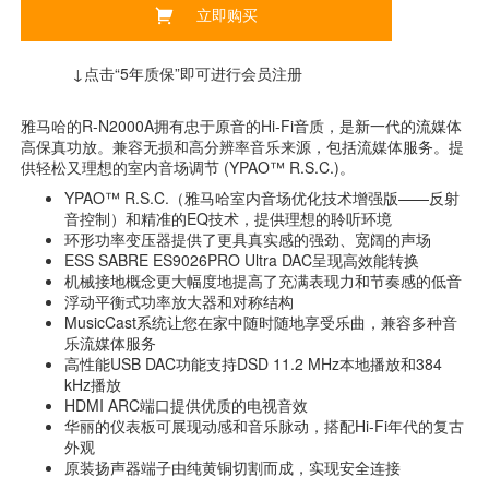
立即购买
↓点击“5年质保”即可进行会员注册
雅马哈的R-N2000A拥有忠于原音的Hi-Fi音质，是新一代的流媒体
高保真功放。兼容无损和高分辨率音乐来源，包括流媒体服务。提
供轻松又理想的室内音场调节 (YPAO™ R.S.C.)。
YPAO™ R.S.C.（雅马哈室内音场优化技术增强版——反射
音控制）和精准的EQ技术，提供理想的聆听环境
环形功率变压器提供了更具真实感的强劲、宽阔的声场
ESS SABRE ES9026PRO Ultra DAC呈现高效能转换
机械接地概念更大幅度地提高了充满表现力和节奏感的低音
浮动平衡式功率放大器和对称结构
MusicCast系统让您在家中随时随地享受乐曲，兼容多种音
乐流媒体服务
高性能USB DAC功能支持DSD 11.2 MHz本地播放和384
kHz播放
HDMI ARC端口提供优质的电视音效
华丽的仪表板可展现动感和音乐脉动，搭配Hi-Fi年代的复古
外观
原装扬声器端子由纯黄铜切割而成，实现安全连接