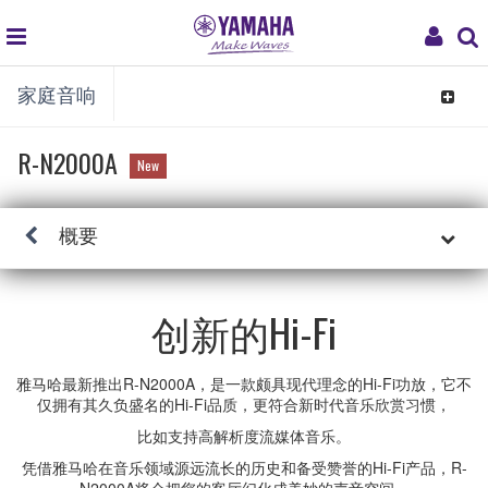
global
My
家庭音响
navigation
Acco
Toggle
navigat
R-N2000A
New
概要
创新的Hi-Fi
雅马哈最新推出R-N2000A，是一款颇具现代理念的Hi-Fi功放，它不
仅拥有其久负盛名的Hi-Fi品质，更符合新时代音乐欣赏习惯，
比如支持高解析度流媒体音乐。
凭借雅马哈在音乐领域源远流长的历史和备受赞誉的Hi-Fi产品，R-