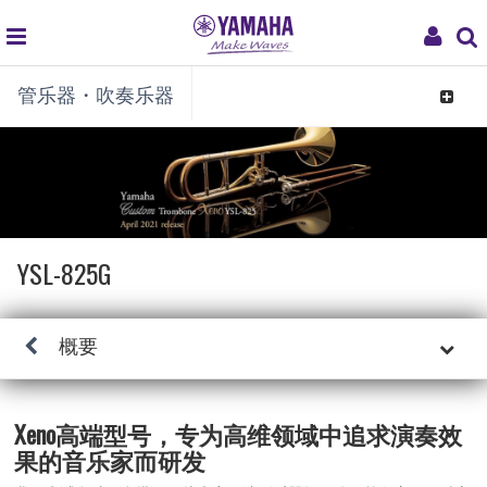
global
My
管乐器・吹奏乐器
navigation
Acco
Toggle
navigat
YSL-825G
概要
Xeno高端型号，专为高维领域中追求演奏效
果的音乐家而研发