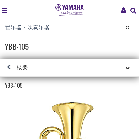
global
My
管乐器・吹奏乐器
navigation
Acco
Toggle
navigat
YBB-105
概要
YBB-105