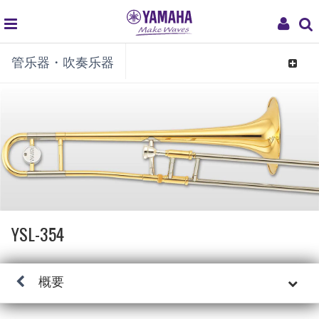
global
My
管乐器・吹奏乐器
navigation
Acco
Toggle
navigat
YSL-354
概要