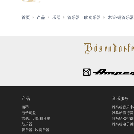
首页
产品
乐器
管乐器・吹奏乐器
木管/铜管乐器
产品
音乐服务
钢琴
雅马哈音乐中
电子键盘
雅马哈流行音
吉他、贝斯和音箱
雅马哈双排键
鼓乐器
雅马哈电子键
管乐器 · 吹奏乐器