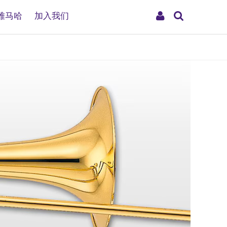
搜
My
雅马哈
加入我们
索
Account