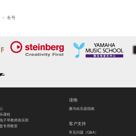
YSL-
长号
154
读物
心
雅马哈乐器指南
乐课程
电子琴教师俱乐部
客户支持
盘专用教室
常见问题（Q&A）