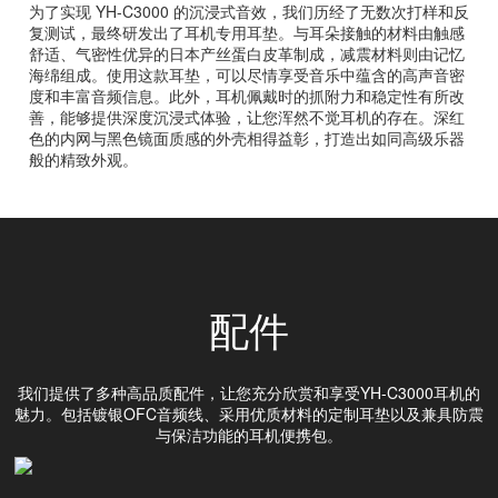
为了实现 YH-C3000 的沉浸式音效，我们历经了无数次打样和反
复测试，最终研发出了耳机专用耳垫。与耳朵接触的材料由触感
舒适、气密性优异的日本产丝蛋白皮革制成，减震材料则由记忆
海绵组成。使用这款耳垫，可以尽情享受音乐中蕴含的高声音密
度和丰富音频信息。此外，耳机佩戴时的抓附力和稳定性有所改
善，能够提供深度沉浸式体验，让您浑然不觉耳机的存在。深红
色的内网与黑色镜面质感的外壳相得益彰，打造出如同高级乐器
般的精致外观。
配件
我们提供了多种高品质配件，让您充分欣赏和享受YH-C3000耳机的
魅力。包括镀银OFC音频线、采用优质材料的定制耳垫以及兼具防震
与保洁功能的耳机便携包。