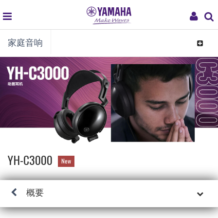
global
My
家庭音响
navigation
Acco
Toggle
navigat
YH-C3000
New
概要