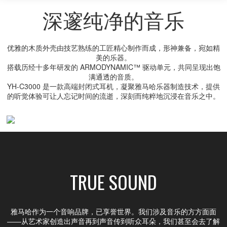
深邃纯净的音乐
优雅的木质外壳由技艺熟练的工匠精心制作而成，形神兼备，宛如精
美的乐器。
搭载历经十多年研发的 ARMODYNAMIC™ 驱动单元，共同呈现出饱
满通透的音质。
YH-C3000 是一款高端封闭式耳机，凝聚雅马哈乐器制造技术，提供
的听觉体验可让人忘记时间的流逝，深刻而纯粹地沉浸在音乐之中。
TRUE SOUND
雅马哈作为一个音响品牌，已享誉世界。我们涉及音乐的方方面面
――从艺术家创造出声音再到声音传到听众耳朵，我们甚至会去了解