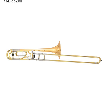
YSL-882GII