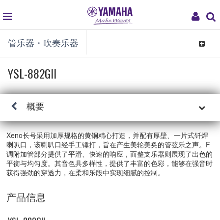
global
My
管乐器・吹奏乐器
navigation
Acco
Toggle
navigat
YSL-882GII
概要
Xeno长号采用加厚规格的黄铜精心打造，并配有厚壁、一片式钎焊
喇叭口，该喇叭口经手工锤打，旨在产生美轮美奂的管弦乐之声。F
调附加管部分提供了平滑、快速的响应，而整支乐器则展现了出色的
平衡与均匀度。其音色具多样性，提供了丰富的色彩，能够在强音时
获得强劲的穿透力，在柔和乐段中实现细腻的控制。
产品信息