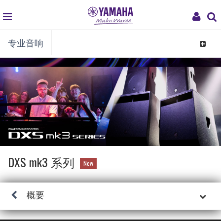
global
My
专业音响
navigation
Acco
Toggle
navigat
DXS mk3 系列
New
概要