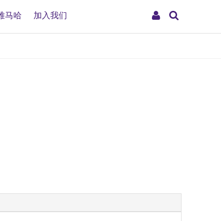
搜
My
雅马哈
加入我们
索
Account