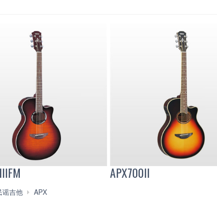
IIIFM
APX700II
APX700II
民谣吉他
APX