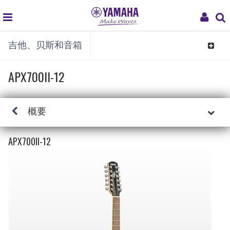
global
My
吉他、贝斯和音箱
navigation
Acco
Toggle
navigat
APX700II-12
概要
APX700II-12