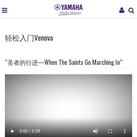
global
My
navigation
Acc
轻松入门Venova
“圣者的行进—When The Saints Go Marching In”