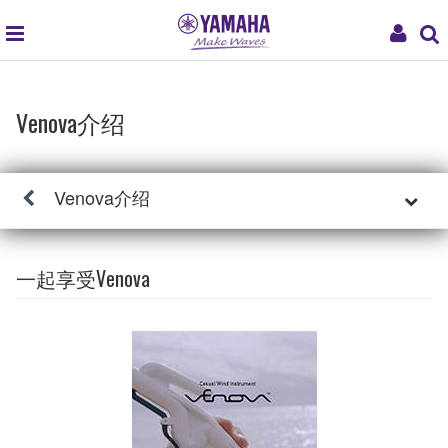
global
My
navigation
Acc
Venova介绍
Venova介绍
一起享受Venova