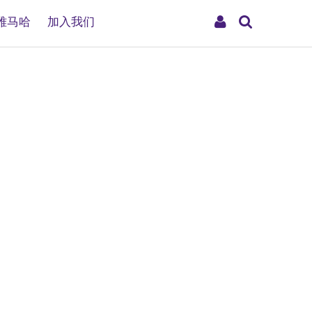
搜
My
雅马哈
加入我们
索
Account