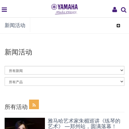
global
My
新闻活动
navigation
Acco
Toggle
navigat
新闻活动
By
News
Category
By
Article
Category
所有活动
雅马哈艺术家朱楣巡讲《练琴的
艺术》 —郑州站，圆满落幕！