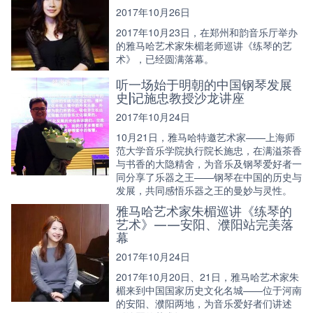
2017年10月26日
2017年10月23日，在郑州和韵音乐厅举办
的雅马哈艺术家朱楣老师巡讲《练琴的艺
术》，已经圆满落幕。
听一场始于明朝的中国钢琴发展
史|记施忠教授沙龙讲座
2017年10月24日
10月21日，雅马哈特邀艺术家——上海师
范大学音乐学院执行院长施忠，在满溢茶香
与书香的大隐精舍，为音乐及钢琴爱好者一
同分享了乐器之王——钢琴在中国的历史与
发展，共同感悟乐器之王的曼妙与灵性。
雅马哈艺术家朱楣巡讲《练琴的
艺术》——安阳、濮阳站完美落
幕
2017年10月24日
2017年10月20日、21日，雅马哈艺术家朱
楣来到中国国家历史文化名城——位于河南
的安阳、濮阳两地，为音乐爱好者们讲述