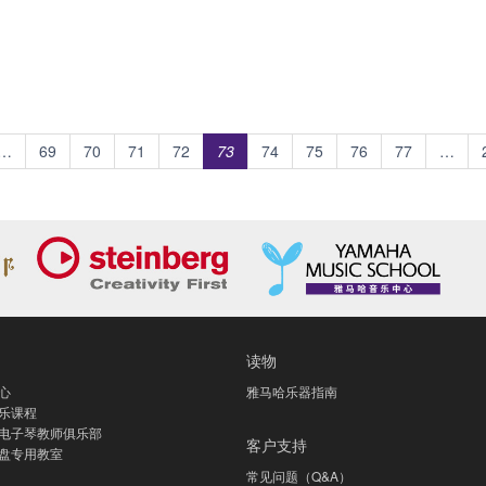
…
69
70
71
72
73
74
75
76
77
…
读物
心
雅马哈乐器指南
乐课程
电子琴教师俱乐部
客户支持
盘专用教室
常见问题（Q&A）