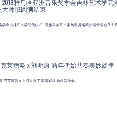
2018雅马哈亚洲音乐奖学金吉林艺术学院
及大师班圆满结束
乐奖学金吉林艺术学院颁仪式--暨雅马哈艺术家鲍释贤钢琴独奏音乐会及
| 克莱德曼 x 刘明康 新年伊始共奏美妙旋律
查德·克莱德曼在上海举办了‘浪漫辉煌’新年音乐会。