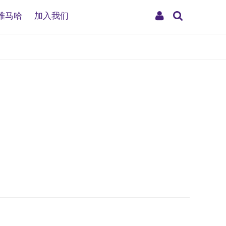
搜
My
雅马哈
加入我们
索
Account