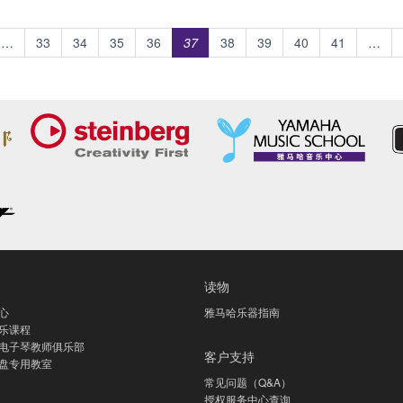
…
33
34
35
36
37
38
39
40
41
…
读物
心
雅马哈乐器指南
乐课程
电子琴教师俱乐部
客户支持
盘专用教室
常见问题（Q&A）
授权服务中心查询