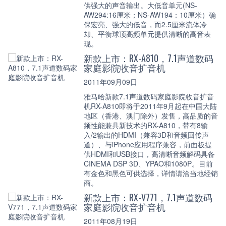
供强大的声音输出。大低音单元(NS-
AW294:16厘米；NS-AW194：10厘米）确
保宏亮、强大的低音，而2.5厘米流体冷
却、平衡球顶高频单元提供清晰的高音表
现。
新款上市：RX-A810，7.1声道数码
家庭影院收音扩音机
2011年09月09日
雅马哈新款7.1声道数码家庭影院收音扩音
机RX-A810即将于2011年9月起在中国大陆
地区（香港、澳门除外）发售，高品质的音
频性能兼具新技术的RX-A810，带有8输
入/2输出的HDMI（兼容3D和音频回传声
道）、与iPhone应用程序兼容，前面板提
供HDMI和USB接口，高清晰音频解码具备
CINEMA DSP 3D、YPAO和1080P。目前
有金色和黑色可供选择，详情请洽当地经销
商。
新款上市：RX-V771，7.1声道数码
家庭影院收音扩音机
2011年08月19日