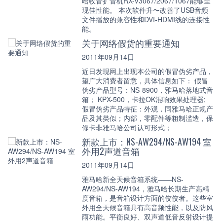
哈收音扩音机RX-V3067/2067/1067能够呈
现佳性能。 本次软件升〜改善了USB音频
文件播放的兼容性和DVI-HDMI线的连接性
能。
关于网络假货的重要通知
2011年09月14日
近日发现网上出现本公司的假冒伪劣产品，
望广大消费者留意，具体信息如下： 假冒
伪劣产品型号：NS-8900，雅马哈落地式音
箱； KPX-500，卡拉OK混响效果处理器;
假冒伪劣产品特征：外观，同雅马哈正规产
品及其类似；内部，零配件等粗制滥造，保
修卡非雅马哈公司认可形式；
新款上市：NS-AW294/NS-AW194 室
外用2声道音箱
2011年09月14日
雅马哈新全天候音箱系统——NS-
AW294/NS-AW194，雅马哈长期生产高精
度音箱，是音箱设计方面的佼佼者。这些室
外用全天候音箱具有高音频性能，以及防风
雨功能。平衡良好、双声道低音反射设计提