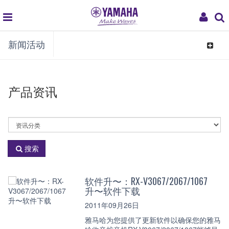
global
My
新闻活动
navigation
Acco
Toggle
navigat
产品资讯
选
择
资
搜索
讯
分
类
软件升〜：RX-V3067/2067/1067
升〜软件下载
2011年09月26日
雅马哈为您提供了更新软件以确保您的雅马