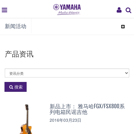
global
My
新闻活动
navigation
Acco
Toggle
navigat
产品资讯
选
择
资
搜索
讯
分
类
新品上市： 雅马哈FGX/FSX800系
列电箱民谣吉他
2016年03月23日