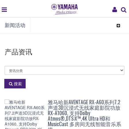
global
My
新闻活动
navigation
Acco
Toggle
navigat
产品资讯
选
择
资
搜索
讯
分
类
雅马哈新AVENTAGE RX-A60系列7.2
声道3D沉浸式无线家庭影院功放
RX-A1060, 支持Dolby
Atmos®,DTS:X™,4K Ultra HD和
MusicCast 多房间无线智能音乐系