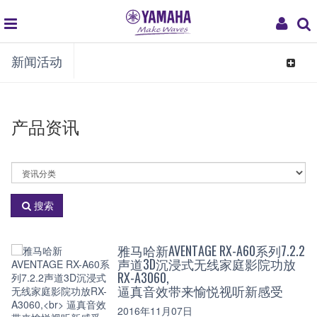
global
My
新闻活动
navigation
Acco
Toggle
navigat
产品资讯
选
择
资
搜索
讯
分
类
雅马哈新AVENTAGE RX-A60系列7.2.2
声道3D沉浸式无线家庭影院功放
RX-A3060,
逼真音效带来愉悦视听新感受
2016年11月07日