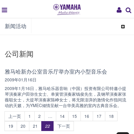
global
My
新闻活动
navigation
Acco
Toggle
navigat
公司新闻
雅马哈新办公室音乐厅举办室内小型音乐会
2009年01月16日
2009年1月16日，雅马哈乐器音响（中国）投资有限公司特邀小提
琴演奏家户田弥生女士、单簧管演奏家钱俊先生，及钢琴演奏家张
薇聪女士，大提琴演奏家陈峥女士，将无限澎湃的激情化作指间流
动的天籁，为YMEC倾情呈献一台华美高雅的室内古典音乐会。
上一页
1
2
…
14
15
16
17
18
19
20
21
22
下一页