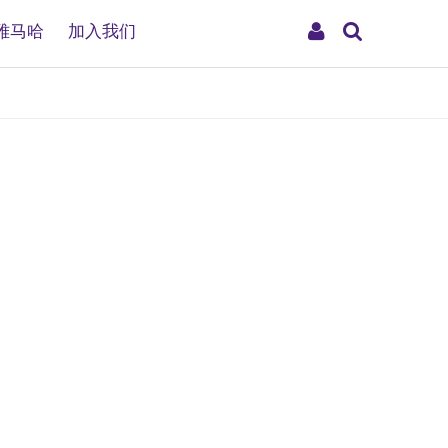
搜
My
雅马哈
加入我们
索
Account