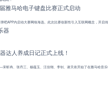
首届雅马哈电子键盘比赛正式启动
先在弹吧APP内启动大赛网络海选。此次比赛创新性引入互联网概念，开启传
乐器
，乐器达人养成日记正式上线！
位成员——宋昕冉、张丹三、杨蕴玉、汪佳翎、李钊、谢天依开始了在雅马哈音