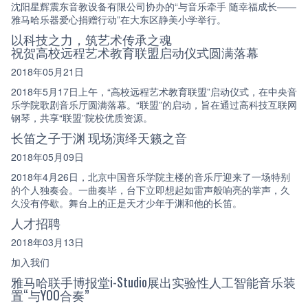
沈阳星辉震东音教设备有限公司协办的“与音乐牵手 随幸福成长——
雅马哈乐器爱心捐赠行动”在大东区静美小学举行。
以科技之力，筑艺术传承之魂
祝贺高校远程艺术教育联盟启动仪式圆满落幕
2018年05月21日
2018年5月17日上午，“高校远程艺术教育联盟”启动仪式，在中央音
乐学院歌剧音乐厅圆满落幕。“联盟”的启动，旨在通过高科技互联网
钢琴，共享“联盟”院校优质资源。
长笛之子于渊 现场演绎天籁之音
2018年05月09日
2018年4月26日，北京中国音乐学院主楼的音乐厅迎来了一场特别
的个人独奏会。一曲奏毕，台下立即想起如雷声般响亮的掌声，久
久没有停歇。舞台上的正是天才少年于渊和他的长笛。
人才招聘
2018年03月13日
加入我们
雅马哈联手博报堂i-Studio展出实验性人工智能音乐装
置“与YOO合奏”