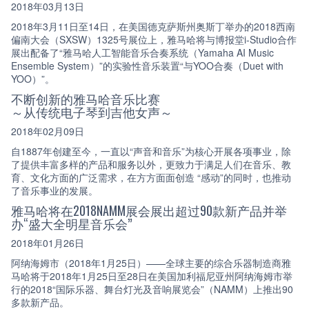
2018年03月13日
2018年3月11日至14日，在美国德克萨斯州奥斯丁举办的2018西南
偏南大会（SXSW）1325号展位上，雅马哈将与博报堂i-Studio合作
展出配备了“雅马哈人工智能音乐合奏系统（Yamaha AI Music
Ensemble System）”的实验性音乐装置“与YOO合奏（Duet with
YOO）”。
不断创新的雅马哈音乐比赛
～从传统电子琴到吉他女声～
2018年02月09日
自1887年创建至今，一直以“声音和音乐”为核心开展各项事业，除
了提供丰富多样的产品和服务以外，更致力于满足人们在音乐、教
育、文化方面的广泛需求，在方方面面创造 “感动”的同时，也推动
了音乐事业的发展。
雅马哈将在2018NAMM展会展出超过90款新产品并举
办“盛大全明星音乐会”
2018年01月26日
阿纳海姆市（2018年1月25日）——全球主要的综合乐器制造商雅
马哈将于2018年1月25日至28日在美国加利福尼亚州阿纳海姆市举
行的2018“国际乐器、舞台灯光及音响展览会”（NAMM）上推出90
多款新产品。