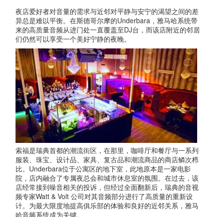
夜店爱好者对音量的需求与近邻对平静与安宁的渴望之间的差
异总是难以平衡。在斯德哥尔摩的Underbara，雅马哈系统带
来的高质量音频从进门处一直覆盖至DJ台，而该店附近的邻居
们仍然可以享受一个美好宁静的夜晚。
索福是瑞典首都的潮流街区，在那里，咖啡厅和餐厅与一系列
服装、珠宝、设计品、家具、复古品和潮流商品的商店鳞次栉
比。Underbara位于公寓区的地下室，此地原本是一家电影
院，店内融合了专属夜总会和城市休息室的氛围。在过去，该
店经常接到噪音相关的投诉，但经过全面翻新后，瑞典的音视
频专家Watt & Volt 公司对其音频部分进行了高质量的重新设
计。为最大限度地提高俱乐部的体验和良好的近邻关系，雅马
哈音频系统成为关键。