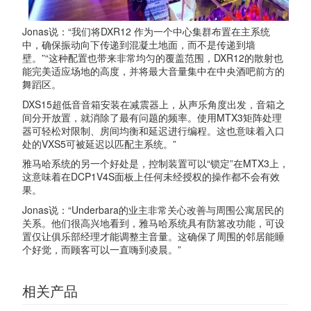
Jonas说：“我们将DXR12 作为一个中心集群布置在主系统
中，确保振动向下传递到混凝土地面，而不是传递到墙
壁。”“这种配置也带来非常均匀的覆盖范围，DXR12的散射也
能完美适应场地的高度，并将最大音量集中在中央酒吧前方的
舞蹈区。
DXS15超低音音箱安装在减震器上，从声乐角度出发，音箱之
间分开放置，就消除了最有问题的频率。使用MTX3矩阵处理
器可轻松对限制、房间均衡和延迟进行编程。这也意味着入口
处的VXS5可被延迟以匹配主系统。”
雅马哈系统的另一个好处是，控制装置可以“锁定”在MTX3上，
这意味着在DCP1V4S面板上任何未经授权的操作都不会有效
果。
Jonas说：“Underbara的业主非常关心改善与周围公寓居民的
关系。他们很高兴地看到，雅马哈系统具有防篡改功能，可设
置仅让俱乐部经理才能调整主音量。这确保了周围的邻居能睡
个好觉，而顾客可以一直嗨到凌晨。”
相关产品