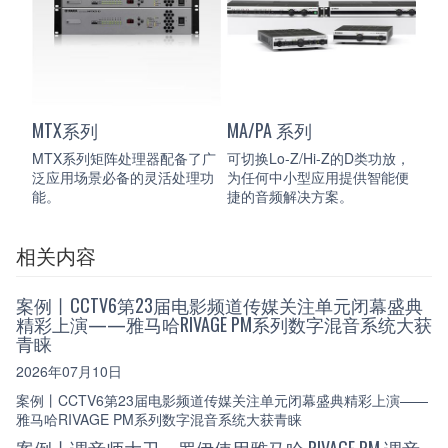
MTX系列
MA/PA 系列
MTX系列矩阵处理器配备了广
可切换Lo-Z/Hi-Z的D类功放，
泛应用场景必备的灵活处理功
为任何中小型应用提供智能便
能。
捷的音频解决方案。
相关内容
案例丨CCTV6第23届电影频道传媒关注单元闭幕盛典
精彩上演——雅马哈RIVAGE PM系列数字混音系统大获
青睐
2026年07月10日
案例丨CCTV6第23届电影频道传媒关注单元闭幕盛典精彩上演——
雅马哈RIVAGE PM系列数字混音系统大获青睐
案例丨调音师大卫・罗伊使用雅马哈 RIVAGE PM 调音