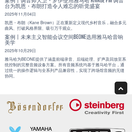
台为凯恩・布朗打造令人难忘的听觉盛宴
2025年11月04日
凯恩・布朗（Kane Brown）正在重新定义现代乡村音乐，融合多元
曲风、打破风格界限、吸引万千观众。
案例丨未来主义智能会议空间BEONE选用雅马哈音响
美学
2025年10月29日
雅马哈为BEONE提供了涵盖前端录音、后端处理、扩声及回放至系
统控制的完整音频设备方案。所有音频系统均基于雅马哈平台，通
过统一的操作逻辑与全系列产品兼容性，实现了跨场馆音频的无缝
协同。