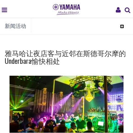
global
My
新闻活动
navigation
Acco
Toggle
navigat
雅马哈让夜店客与近邻在斯德哥尔摩的
Underbara愉快相处