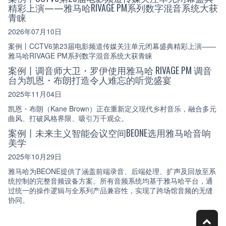
精彩上演——雅马哈RIVAGE PM系列数字混音系统大获
青睐
2026年07月10日
案例丨CCTV6第23届电影频道传媒关注单元闭幕盛典精彩上演——
雅马哈RIVAGE PM系列数字混音系统大获青睐
案例丨调音师大卫・罗伊使用雅马哈 RIVAGE PM 调音
台为凯恩・布朗打造令人难忘的听觉盛宴
2025年11月04日
凯恩・布朗（Kane Brown）正在重新定义现代乡村音乐，融合多元
曲风、打破风格界限、吸引万千观众。
案例丨未来主义智能会议空间BEONE选用雅马哈音响
美学
2025年10月29日
雅马哈为BEONE提供了涵盖前端录音、后端处理、扩声及回放至系
统控制的完整音频设备方案。所有音频系统均基于雅马哈平台，通
过统一的操作逻辑与全系列产品兼容性，实现了跨场馆音频的无缝
协同。