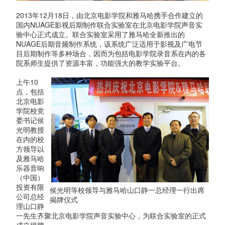
2013年12月18日，由北京电影学院和雅马哈携手合作建立的
国内NUAGE影视后期制作联合实验室在北京电影学院声音实
验中心正式成立。联合实验室采用了雅马哈全新推出的
NUAGE后期音频制作系统，该系统广泛适用于影视及广电节
目后期制作等多种场合，因而为包括电影学院录音系在内的各
院系师生提供了资源丰富，功能强大的教学实验平台。
上午10
点，包括
北京电影
学院校党
委书记侯
光明教授
在内的校
方领导以
及雅马哈
乐器音响
（中国）
投资有限
侯光明等校领导与雅马哈山口静一总经理一行出席
公司总经
揭牌仪式
理山口静
一先生齐聚北京电影学院声音实验中心，为联合实验室的正式