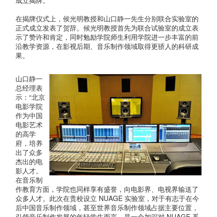
成立揭牌。
在揭牌仪式上，侯光明教授和山口静一先生分别联合实验室的
正式成立发表了贺辞。候光明教授首先为联合试验室的成立表
示了赞许和肯定，同时勉励学院师生利用学院进一步丰富的前
沿教学资源，在影视后期、音乐制作领域取得更骄人的科研成
果。
山口静一
总经理表
示：“北京
电影学院
作为中国
电影艺术
的高学
府，培养
出了众多
杰出的电
影人才。
在音乐制
作教育方面，学院也同样享有盛誉，向电影界、电视界输送了
众多人才。此次在贵校设立 NUAGE 实验室，对于有志于在今
后中国音乐制作领域，甚至世界音乐制作领域占据主要位置，
引领音乐制作发展的年轻学生而言，是一个加深对 NUAGE 系