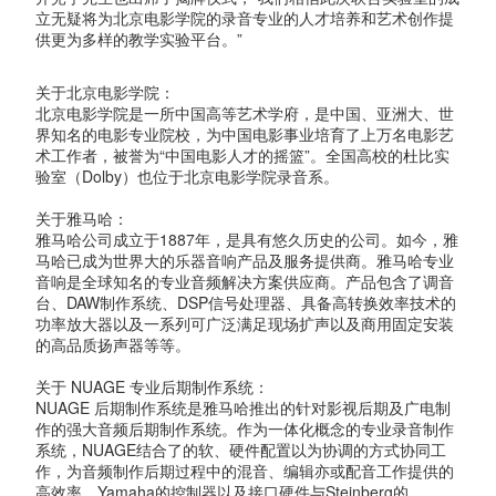
立无疑将为北京电影学院的录音专业的人才培养和艺术创作提
供更为多样的教学实验平台。”
关于北京电影学院：
北京电影学院是一所中国高等艺术学府，是中国、亚洲大、世
界知名的电影专业院校，为中国电影事业培育了上万名电影艺
术工作者，被誉为“中国电影人才的摇篮”。全国高校的杜比实
验室（Dolby）也位于北京电影学院录音系。
关于雅马哈：
雅马哈公司成立于1887年，是具有悠久历史的公司。如今，雅
马哈已成为世界大的乐器音响产品及服务提供商。雅马哈专业
音响是全球知名的专业音频解决方案供应商。产品包含了调音
台、DAW制作系统、DSP信号处理器、具备高转换效率技术的
功率放大器以及一系列可广泛满足现场扩声以及商用固定安装
的高品质扬声器等等。
关于 NUAGE 专业后期制作系统：
NUAGE 后期制作系统是雅马哈推出的针对影视后期及广电制
作的强大音频后期制作系统。作为一体化概念的专业录音制作
系统，NUAGE结合了的软、硬件配置以为协调的方式协同工
作，为音频制作后期过程中的混音、编辑亦或配音工作提供的
高效率。Yamaha的控制器以及接口硬件与Steinberg的