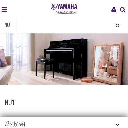
global
My
NU1
navigation
Acco
Toggle
navigat
NU1
系列介绍