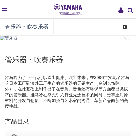
global
My
管乐器・吹奏乐器
navigation
Acco
Toggle
navigat
管乐器・吹奏乐器
雅马哈为了下一代可以吹出健康、吹出未来，在2006年实现了雅马
哈日本工厂到海外工厂生产的管乐器的无铅生产（金制长笛除
外），在此基础上制作出了在音质、音色还有环保等方面都出类拔
萃的管乐器。雅马哈在率先引入行业先进技术的同时，更尊重对原
材料的开发与创新，不断加强与艺术家的沟通，革新产品向新的高
度挑战。
产品目录