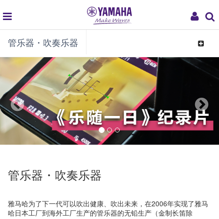
global
My
管乐器・吹奏乐器
navigation
Acco
Toggle
navigat
管乐器・吹奏乐器
雅马哈为了下一代可以吹出健康、吹出未来，在2006年实现了雅马
哈日本工厂到海外工厂生产的管乐器的无铅生产（金制长笛除