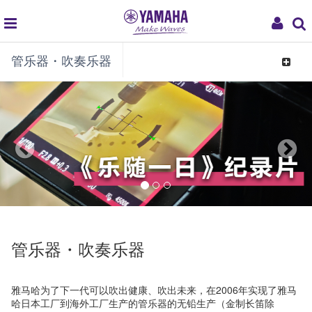
global
My
管乐器・吹奏乐器
navigation
Acco
Toggle
navigat
管乐器・吹奏乐器
雅马哈为了下一代可以吹出健康、吹出未来，在2006年实现了雅马
哈日本工厂到海外工厂生产的管乐器的无铅生产（金制长笛除