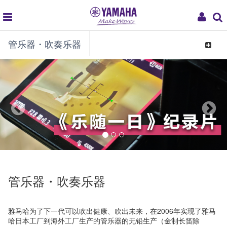
global
My
管乐器・吹奏乐器
navigation
Acco
Toggle
navigat
管乐器・吹奏乐器
雅马哈为了下一代可以吹出健康、吹出未来，在2006年实现了雅马
哈日本工厂到海外工厂生产的管乐器的无铅生产（金制长笛除