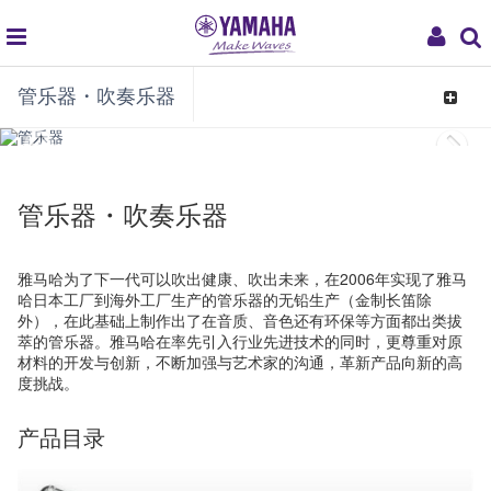
global
My
管乐器・吹奏乐器
navigation
Acco
Toggle
navigat
管乐器・吹奏乐器
雅马哈为了下一代可以吹出健康、吹出未来，在2006年实现了雅马
哈日本工厂到海外工厂生产的管乐器的无铅生产（金制长笛除
外），在此基础上制作出了在音质、音色还有环保等方面都出类拔
萃的管乐器。雅马哈在率先引入行业先进技术的同时，更尊重对原
材料的开发与创新，不断加强与艺术家的沟通，革新产品向新的高
度挑战。
产品目录