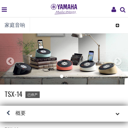
global
My
家庭音响
navigation
Acco
Toggle
navigat
TSX-14
已停产
概要